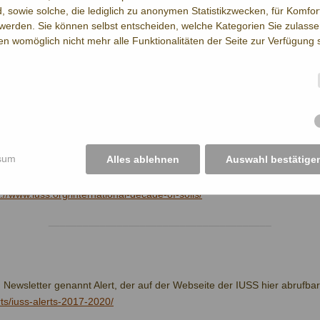
d, sowie solche, die lediglich zu anonymen Statistikzwecken, für Komfo
chaft (International Union of Soil Sciences,
IUSS
) wurde am 19. Mai 1
t werden. Sie können selbst entscheiden, welche Kategorien Sie zulasse
93 Mitglied des
ISC
(International Science Council), vormals
ICSU
(Inter
gen womöglich nicht mehr alle Funktionalitäten der Seite zur Verfügung 
rnationale Dekade des Bodens 2015-2024 ausgerufen um nach dem inte
sum
Alles ablehnen
Auswahl bestätige
ößern. Nähere
://www.iuss.org/international-decade-of-soils/
_______________________________________
 Newsletter genannt Alert, der auf der Webseite der
IUSS
hier abrufbar 
rts/iuss-alerts-2017-2020/