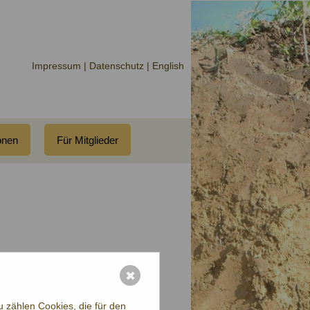
Impressum |
Datenschutz
| English
onen
Für Mitglieder
✖
 zählen Cookies, die für den