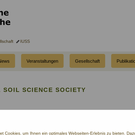
lschaft
IUSS
News
Veranstaltungen
Gesellschaft
Publikati
L SOIL SCIENCE SOCIETY
 Cookies, um Ihnen ein optimales Webseiten-Erlebnis zu bieten. Dazu