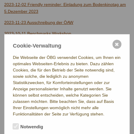
2023-12-02 Friendly reminder: Einladung zum Bodenkinotag am
5.Dezember 2023
2023-11-23 Ausschreibung der ÖAW
2023-10-11 Benchmarks Workshop
✖
2023-10-04 IUSS-Alert 215
Cookie-Verwaltung
2023-09-27 IUSS-Alert 214
Die Webseite der ÖBG verwendet Cookies, um Ihnen ein
optimales Webseiten-Erlebnis zu bieten. Dazu zählen
2023-09-23 Workshop zum nationalen Stickstoffbudget
Cookies, die für den Betrieb der Seite notwendig sind,
sowie solche, die lediglich zu anonymen
2023-08-30 Fristverlängerungen @ÖBG Jahrestagung
Statistikzwecken, für Komforteinstellungen oder zur
Anzeige personalisierter Inhalte genutzt werden. Sie
2023-08-25 Vacancy: Assistant Professor/Researcher
können selbst entscheiden, welche Kategorien Sie
2023-08-09 Abgleich Bodenterminologie SERENA
zulassen möchten. Bitte beachten Sie, dass auf Basis
Ihrer Einstellungen womöglich nicht mehr alle
2023-08-07 IUSS-Alert 213
Funktionalitäten der Seite zur Verfügung stehen.
2023-08-06 Einladung zur ÖBG-Jahrestagung 2023
Notwendig