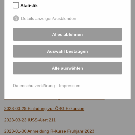
2023-06-22 Social Media Update der OEBG
Statistik
2023-06-22 OEBG Jahrestagung 2023 – Save the Date und
Details anzeigen/ausblenden
Anmeldung
2023-05-22 IUSS celebrates the 99th anniversary
Alles ablehnen
2023-05-10 Jobangebot am BAW-IKT Petzenkirchen
Auswahl bestätigen
2023-05-04 IUFRO-Weltkongress - reminder
2023-04-24 Einladung zur ÖBG Exkursion
Alle auswählen
2023-04-19 Artenschutztage 2023
Datenschutzerklärung
Impressum
2023-04-19 EINLADUNG Kostenloser (Stationen)Workshop
2023-03-29 IUFRO-Weltkongress - Call for abstracts
2023-03-29 Einladung zur ÖBG Exkursion
2023-03-23 IUSS-Alert 211
2023-01-30 Anmeldung R-Kurse Frühjahr 2023