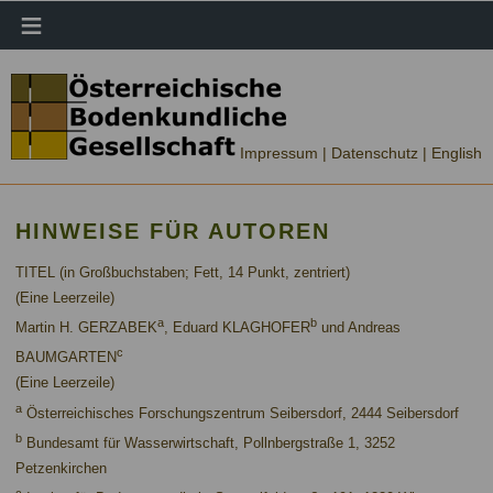
≡
Impressum |
Datenschutz
| English
HINWEISE FÜR AUTOREN
TITEL (in Großbuchstaben; Fett, 14 Punkt, zentriert)
(Eine Leerzeile)
a
b
Martin H. GERZABEK
, Eduard KLAGHOFER
und Andreas
c
BAUMGARTEN
(Eine Leerzeile)
a
Österreichisches Forschungszentrum Seibersdorf, 2444 Seibersdorf
b
Bundesamt für Wasserwirtschaft, Pollnbergstraße 1, 3252
Petzenkirchen
c