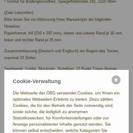
Institut für Bodengesundheit, Spargelfeldstraße 191, 1220 Wien
(Zwei Leerzeilen)
Bitte lesen Sie vor Abfassung Ihres Manuskripts die folgenden
Hinweise:
Papierformat: A4 (210 x 297 mm), oberer und unterer Rand je 35 mm,
linker und rechter Rand je 25 mm
Zusammenfassung (Deutsch und Englisch) am Beginn des Textes,
maximal 20 Zeilen
Textformat: 1zeilig, Blocksatz, Schriftart: 12 Punkt Times Roman.
Tabellen und Graphiken können schwarz-weiß oder farbig sein.
✖
Cookie-Verwaltung
Beachten Sie die Größe der Abbildungen, speziell von Symbolen und
Beschriftungen (Das Manuskript wird um etwa ein Drittel verkleinert!).
Die Webseite der ÖBG verwendet Cookies, um Ihnen ein
Abstand nach jedem Absatz: 6 Punkte)
optimales Webseiten-Erlebnis zu bieten. Dazu zählen
Cookies, die für den Betrieb der Seite notwendig sind,
Der Text muss in nummerierte Abschnitte unterteilt werden, z.B.:
sowie solche, die lediglich zu anonymen
Statistikzwecken, für Komforteinstellungen oder zur
1 Einleitung
Anzeige personalisierter Inhalte genutzt werden. Sie
können selbst entscheiden, welche Kategorien Sie