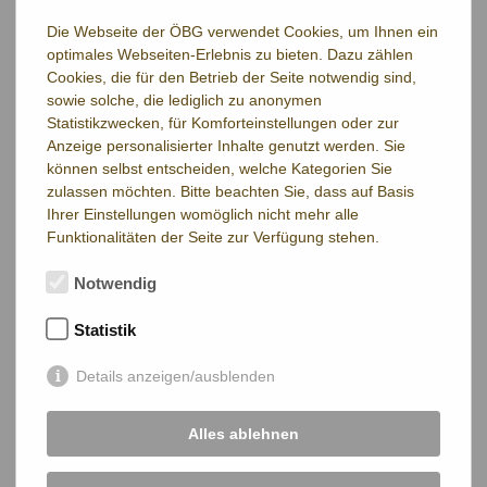
Die Webseite der ÖBG verwendet Cookies, um Ihnen ein
optimales Webseiten-Erlebnis zu bieten. Dazu zählen
Anmeldung, Detailfragen
: bitte kontaktieren Sie
Andreas
Cookies, die für den Betrieb der Seite notwendig sind,
Baumgarten
sowie solche, die lediglich zu anonymen
(z.B. bei Fragen zur individueller Anreise mit dem
PKW
direkt zum
Statistikzwecken, für Komforteinstellungen oder zur
Anzeige personalisierter Inhalte genutzt werden. Sie
ersten Exkursionspunkt oder bei einer etwaigen Verspätung am
können selbst entscheiden, welche Kategorien Sie
Hbf)
zulassen möchten. Bitte beachten Sie, dass auf Basis
Treffpunkt
ist (wie im Vorjahr) der Busterminal an der Hinterseite
Ihrer Einstellungen womöglich nicht mehr alle
Funktionalitäten der Seite zur Verfügung stehen.
des Hauptbahnhofs Wien (von innen: Ausgang Sonnwendviertel).
Die Abfahrt ist für 8:00 geplant. Die Exkursion wird mit einem
Notwendig
Reisebus der Firma Dr. Richard durchgeführt. Die Fahrt zum
ersten Exkursionspunkt nahe der Ortschaft Stopfenreuth wird ca.
Statistik
1 Std. dauern.
Die Rückkunft in Wien ist für 18:00 geplant. Aus
Details anzeigen/ausblenden
verkehrstechnischen Gründen ist vorgesehen, entweder die U1
Haltestelle Kagran oder (wie im Vorjahr) den Praterstern
Alles ablehnen
(U1/U2/Schnellbahn) anzufahren.
Die Exkursion ist – wie auch schon 2017 – gekoppelt mit der