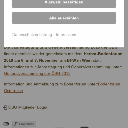
Auswahl bestätigen
Exkursion des Herbsttreffens 2018 des Bodenforums
Österreich.
Alle auswählen
_______________________________________
Datenschutzerklärung
Impressum
Vorschau:
Die
Jahrestagung und Generalversammlung 2018 der
ÖBG
findet ebenfalls wieder gemeinsam mit dem
Herbst-Bodenforum
2018 am 6. und 7. November am
BFW
in Wien
statt.
Informationen zur Jahrestagung und Generalversammlung unter:
Generalversammlung der
ÖBG
2018
Information und Anmeldung zum Bodenforum unter:
Bodenforum
Österreich
ÖBG Mitglieder Login