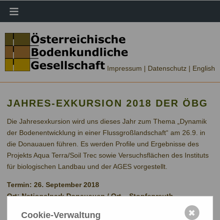
≡
Impressum |
Datenschutz
| English
JAHRES-EXKURSION 2018 DER ÖBG
Die Jahresexkursion wird uns dieses Jahr zum Thema „Dynamik
der Bodenentwicklung in einer Flussgroßlandschaft“ am 26.9. in
die Donauauen führen. Es werden Profile und Ergebnisse des
Projekts Aqua Terra/Soil Trec sowie Versuchsflächen des Instituts
für biologischen Landbau und der
AGES
vorgestellt.
Termin: 26. September 2018
Ort: Nationalpark Donauauen / Ort – Stopfenreuth
Thema: „Dynamik der Bodenentwicklung in einer
✖
Cookie-Verwaltung
Flussgroßlandschaft“